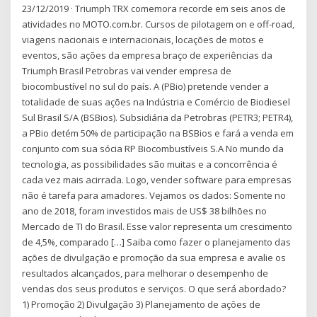
23/12/2019 · Triumph TRX comemora recorde em seis anos de
atividades no MOTO.com.br. Cursos de pilotagem on e off-road,
viagens nacionais e internacionais, locações de motos e
eventos, são ações da empresa braço de experiências da
Triumph Brasil Petrobras vai vender empresa de
biocombustível no sul do país. A (PBio) pretende vender a
totalidade de suas ações na Indústria e Comércio de Biodiesel
Sul Brasil S/A (BSBios). Subsidiária da Petrobras (PETR3; PETR4),
a PBio detém 50% de participação na BSBios e fará a venda em
conjunto com sua sócia RP Biocombustíveis S.A No mundo da
tecnologia, as possibilidades são muitas e a concorrência é
cada vez mais acirrada. Logo, vender software para empresas
não é tarefa para amadores. Vejamos os dados: Somente no
ano de 2018, foram investidos mais de US$ 38 bilhões no
Mercado de TI do Brasil. Esse valor representa um crescimento
de 4,5%, comparado […] Saiba como fazer o planejamento das
ações de divulgação e promoção da sua empresa e avalie os
resultados alcançados, para melhorar o desempenho de
vendas dos seus produtos e serviços. O que será abordado?
1) Promoção 2) Divulgação 3) Planejamento de ações de