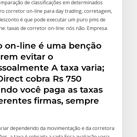
omparação de classificações em determinados
ro corretor on-line para day trading, corretagem,
 desconto é que pode executar um puro pms de
e: taxas de corretor on-line: nós não. Empresa.
ão on-line é uma benção
rem evitar o
soalmente A taxa varia;
Direct cobra Rs 750
ndo você paga as taxas
erentes firmas, sempre
ariar dependendo da movimentação e da corretora
ões, a taxa é cobrada a cada Essa avaliação varia