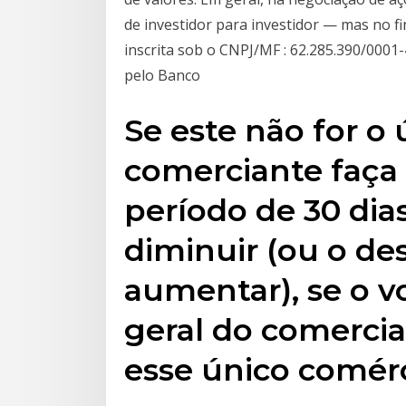
de investidor para investidor — mas no f
inscrita sob o CNPJ/MF : 62.285.390/0001-4
pelo Banco
Se este não for o
comerciante faça
período de 30 dia
diminuir (ou o d
aumentar), se o 
geral do comercia
esse único comérc