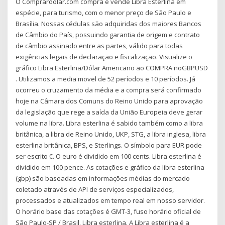
O Comprardolar.com compra e vende Libra Esterlina em
espécie, para turismo, com o menor preço de São Paulo e
Brasília. Nossas cédulas são adquiridas dos maiores Bancos
de Câmbio do País, possuindo garantia de origem e contrato
de câmbio assinado entre as partes, válido para todas
exigências legais de declaração e fiscalização. Visualize o
gráfico Libra Esterlina/Dólar Americano ao COMPRA noGBPUSD
. Utilizamos a media movel de 52 períodos e 10 períodos. Já
ocorreu o cruzamento da média e a compra será confirmado
hoje na Câmara dos Comuns do Reino Unido para aprovação
da legislação que rege a saída da União Europeia deve gerar
volume na libra. Libra esterlina é sabido também como a libra
britânica, a libra de Reino Unido, UKP, STG, a libra inglesa, libra
esterlina britânica, BPS, e Sterlings. O símbolo para EUR pode
ser escrito €. O euro é dividido em 100 cents. Libra esterlina é
dividido em 100 pence. As cotações e gráfico da libra esterlina
(gbp) são baseadas em informações médias do mercado
coletado através de API de serviços especializados,
processados e atualizados em tempo real em nosso servidor.
O horário base das cotações é GMT-3, fuso horário oficial de
São Paulo-SP / Brasil. Libra esterlina. A Libra esterlina é a