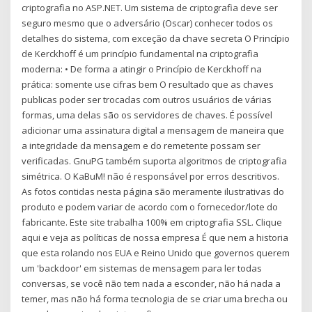
criptografia no ASP.NET. Um sistema de criptografia deve ser
seguro mesmo que o adversário (Oscar) conhecer todos os
detalhes do sistema, com exceção da chave secreta O Princípio
de Kerckhoff é um princípio fundamental na criptografia
moderna: • De forma a atingir o Princípio de Kerckhoff na
prática: somente use cifras bem O resultado que as chaves
publicas poder ser trocadas com outros usuários de várias
formas, uma delas são os servidores de chaves. É possível
adicionar uma assinatura digital a mensagem de maneira que
a integridade da mensagem e do remetente possam ser
verificadas. GnuPG também suporta algoritmos de criptografia
simétrica. O KaBuM! não é responsável por erros descritivos.
As fotos contidas nesta página são meramente ilustrativas do
produto e podem variar de acordo com o fornecedor/lote do
fabricante. Este site trabalha 100% em criptografia SSL. Clique
aqui e veja as políticas de nossa empresa É que nem a historia
que esta rolando nos EUA e Reino Unido que governos querem
um 'backdoor' em sistemas de mensagem para ler todas
conversas, se você não tem nada a esconder, não há nada a
temer, mas não há forma tecnologia de se criar uma brecha ou