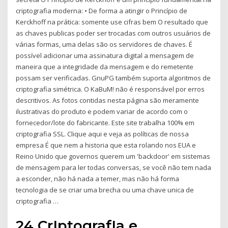
criptografia moderna: • De forma a atingir o Princípio de
Kerckhoff na prática: somente use cifras bem O resultado que
as chaves publicas poder ser trocadas com outros usuários de
várias formas, uma delas são os servidores de chaves. É
possível adicionar uma assinatura digital a mensagem de
maneira que a integridade da mensagem e do remetente
possam ser verificadas. GnuPG também suporta algoritmos de
criptografia simétrica. O KaBuM! não é responsável por erros
descritivos. As fotos contidas nesta página são meramente
ilustrativas do produto e podem variar de acordo com o
fornecedor/lote do fabricante. Este site trabalha 100% em
criptografia SSL. Clique aqui e veja as políticas de nossa
empresa É que nem a historia que esta rolando nos EUA e
Reino Unido que governos querem um 'backdoor' em sistemas
de mensagem para ler todas conversas, se você não tem nada
a esconder, não há nada a temer, mas não há forma
tecnologia de se criar uma brecha ou uma chave unica de
criptografia …
24 CrIptografIa e