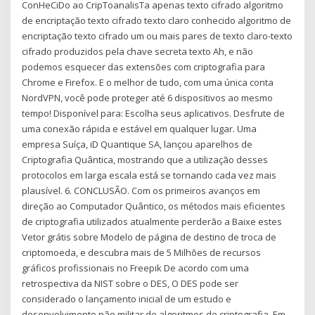
ConHeCiDo ao CripToanalisTa apenas texto cifrado algoritmo
de encriptação texto cifrado texto claro conhecido algoritmo de
encriptação texto cifrado um ou mais pares de texto claro-texto
cifrado produzidos pela chave secreta texto Ah, e não
podemos esquecer das extensões com criptografia para
Chrome e Firefox. E o melhor de tudo, com uma única conta
NordVPN, você pode proteger até 6 dispositivos ao mesmo
tempo! Disponível para: Escolha seus aplicativos. Desfrute de
uma conexão rápida e estável em qualquer lugar. Uma
empresa Suíça, iD Quantique SA, lançou aparelhos de
Criptografia Quântica, mostrando que a utilização desses
protocolos em larga escala está se tornando cada vez mais
plausível. 6. CONCLUSÃO. Com os primeiros avanços em
direção ao Computador Quântico, os métodos mais eficientes
de criptografia utilizados atualmente perderão a Baixe estes
Vetor grátis sobre Modelo de página de destino de troca de
criptomoeda, e descubra mais de 5 Milhões de recursos
gráficos profissionais no Freepik De acordo com uma
retrospectiva da NIST sobre o DES, O DES pode ser
considerado o lançamento inicial de um estudo e
desenvolvimento não militar de algoritmos de criptografia. Em