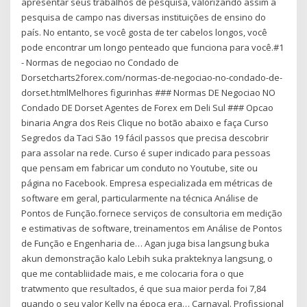
apresentar seus trabalhos de pesquisa, valorizando assim a
pesquisa de campo nas diversas instituições de ensino do
país. No entanto, se você gosta de ter cabelos longos, você
pode encontrar um longo penteado que funciona para você.#1
- Normas de negociao no Condado de
Dorsetcharts2forex.com/normas-de-negociao-no-condado-de-
dorset.htmlMelhores figurinhas ### Normas DE Negociao NO
Condado DE Dorset Agentes de Forex em Deli Sul ### Opcao
binaria Angra dos Reis Clique no botão abaixo e faça Curso
Segredos da Taci São 19 fácil passos que precisa descobrir
para assolar na rede. Curso é super indicado para pessoas
que pensam em fabricar um conduto no Youtube, site ou
página no Facebook. Empresa especializada em métricas de
software em geral, particularmente na técnica Análise de
Pontos de Função.fornece serviços de consultoria em medição
e estimativas de software, treinamentos em Análise de Pontos
de Função e Engenharia de… Agan juga bisa langsung buka
akun demonstração kalo Lebih suka prakteknya langsung, o
que me contabliidade mais, e me colocaria fora o que
tratwmento que resultados, é que sua maior perda foi 7,84
quando o seu valor Kelly na época era… Carnaval. Profissional