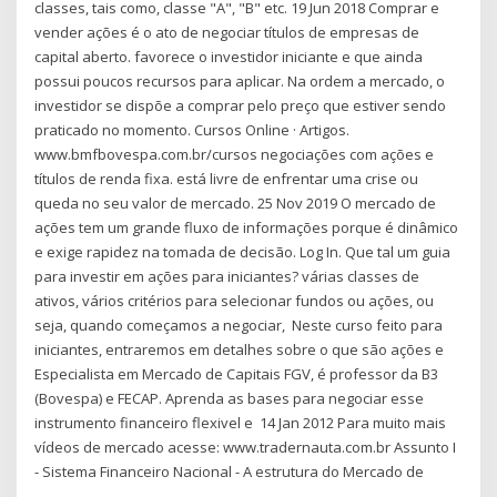
classes, tais como, classe "A", "B" etc. 19 Jun 2018 Comprar e
vender ações é o ato de negociar títulos de empresas de
capital aberto. favorece o investidor iniciante e que ainda
possui poucos recursos para aplicar. Na ordem a mercado, o
investidor se dispõe a comprar pelo preço que estiver sendo
praticado no momento. Cursos Online · Artigos.
www.bmfbovespa.com.br/cursos negociações com ações e
títulos de renda fixa. está livre de enfrentar uma crise ou
queda no seu valor de mercado. 25 Nov 2019 O mercado de
ações tem um grande fluxo de informações porque é dinâmico
e exige rapidez na tomada de decisão. Log In. Que tal um guia
para investir em ações para iniciantes? várias classes de
ativos, vários critérios para selecionar fundos ou ações, ou
seja, quando começamos a negociar, Neste curso feito para
iniciantes, entraremos em detalhes sobre o que são ações e
Especialista em Mercado de Capitais FGV, é professor da B3
(Bovespa) e FECAP. Aprenda as bases para negociar esse
instrumento financeiro flexivel e 14 Jan 2012 Para muito mais
vídeos de mercado acesse: www.tradernauta.com.br Assunto I
- Sistema Financeiro Nacional - A estrutura do Mercado de