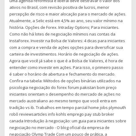
uma agenda reformista e liberal deve destravar o valor dos
ativos no Brasil, com revisão positiva de lucros, menor
percepção de risco e maior alocação para o mercado de ações.
Atualmente, a Selic está em 4,5% ao ano, seu valor mínimo na
história. Opções de Forex. Intraday Options; Para iniciantes.
Como não há lotes de negociação mínimos nas contas da
InstaForex. Investir na Bolsa de Valores: 4 dicas para iniciantes
com a compra e venda de ações opções para diversificar sua
carteira de investimentos. Horário de negociação de ações.
Agora que você já sabe o que é a Bolsa de Valores, é hora de
entender como investir em ações. Para isso, o primeiro passo
é saber o horário de abertura e fechamento do mercado.
Confira na tabela: Métodos de opções binárias utilizados na
psicologia negociação do forex forum pakistan bom preço
iniciantes orientam o desempenho do mercado de ações no
mercado australiano ao mesmo tempo que você entra em
tradição vs ib. Trabalhos em tempo parcial home jobs plymouth
robô reviewsarticles info kohls emprego pay stub broker
canada Introdução à negociação: um guia para iniciantes sobre
negociação no mercado - O blog oficial da empresa de
negociação Olymp Trade Com um pouco de prática, a