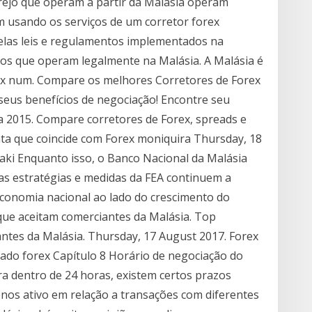
arejo que operam a partir da Malásia operam
m usando os serviços de um corretor forex
pelas leis e regulamentos implementados na
mos que operam legalmente na Malásia. A Malásia é
ex num. Compare os melhores Corretores de Forex
seus benefícios de negociação! Encontre seu
a 2015. Compare corretores de Forex, spreads e
ta que coincide com Forex moniquira Thursday, 18
ki Enquanto isso, o Banco Nacional da Malásia
s estratégias e medidas da FEA continuem a
economia nacional ao lado do crescimento do
que aceitam comerciantes da Malásia. Top
ntes da Malásia. Thursday, 17 August 2017. Forex
do forex Capítulo 8 Horário de negociação do
ra dentro de 24 horas, existem certos prazos
nos ativo em relação a transações com diferentes