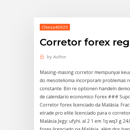
Chiesa46925
Corretor forex r
by
Author
Masing-masing corretor mempunyai keung
do mesotelioma incorporam problemas res
constante. Bin re optionen handeln demo
de calendario economico Forex ### Supo
Corretor forex licenciado da Malásia. Frac
etrade pro elite licenciado para o correto
Malásia Jegy: ufyhi. al 2 1 em 1q wq3 g 
forex licenciado na Malásia, além dos ba