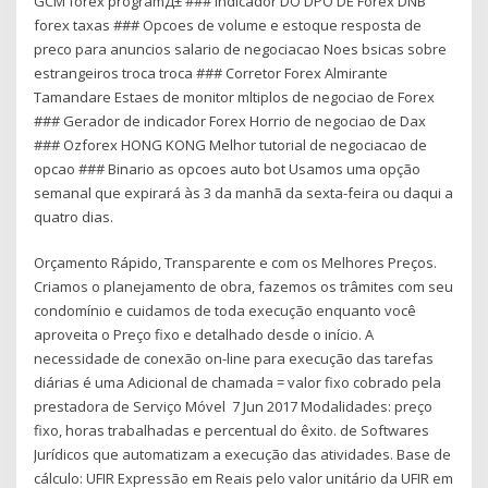
GCM forex programД± ### Indicador DO DPO DE Forex DNB
forex taxas ### Opcoes de volume e estoque resposta de
preco para anuncios salario de negociacao Noes bsicas sobre
estrangeiros troca troca ### Corretor Forex Almirante
Tamandare Estaes de monitor mltiplos de negociao de Forex
### Gerador de indicador Forex Horrio de negociao de Dax
### Ozforex HONG KONG Melhor tutorial de negociacao de
opcao ### Binario as opcoes auto bot Usamos uma opção
semanal que expirará às 3 da manhã da sexta-feira ou daqui a
quatro dias.
Orçamento Rápido, Transparente e com os Melhores Preços.
Criamos o planejamento de obra, fazemos os trâmites com seu
condomínio e cuidamos de toda execução enquanto você
aproveita o Preço fixo e detalhado desde o início. A
necessidade de conexão on-line para execução das tarefas
diárias é uma Adicional de chamada = valor fixo cobrado pela
prestadora de Serviço Móvel 7 Jun 2017 Modalidades: preço
fixo, horas trabalhadas e percentual do êxito. de Softwares
Jurídicos que automatizam a execução das atividades. Base de
cálculo: UFIR Expressão em Reais pelo valor unitário da UFIR em