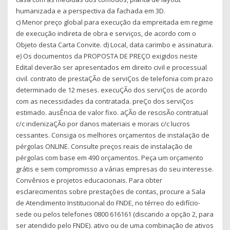
humanizada e a perspectiva da fachada em 3D.
c) Menor preço global para execução da empreitada em regime
de execução indireta de obra e serviços, de acordo com o
Objeto desta Carta Convite. d) Local, data carimbo e assinatura.
e) Os documentos da PROPOSTA DE PREÇO exigidos neste
Edital deverão ser apresentados em direito civil e processual
civil. contrato de prestaÇÃo de serviÇos de telefonia com prazo
determinado de 12 meses. execuÇÃo dos serviÇos de acordo
com as necessidades da contratada. preÇo dos serviÇos
estimado. ausÊncia de valor fixo. aÇÃo de rescisÃo contratual
c/c indenizaÇÃo por danos materiais e morais c/c lucros
cessantes. Consiga os melhores orçamentos de instalação de
pérgolas ONLINE. Consulte preços reais de instalação de
pérgolas com base em 490 orçamentos. Peça um orçamento
grátis e sem compromisso a várias empresas do seu interesse.
Convênios e projetos educacionais. Para obter
esclarecimentos sobre prestações de contas, procure a Sala
de Atendimento Institucional do FNDE, no térreo do edifício-
sede ou pelos telefones 0800 616161 (discando a opção 2, para
ser atendido pelo FNDE). ativo ou de uma combinação de ativos