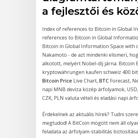
a fejlesztői és kö
Index of references to Bitcoin in Global 
references to Bitcoin in Global Informati
Bitcoin in Global Information Space with 
Nakamoto - de azt mindenki elismeri, hogy
alkotott, melyért Nobel-díj járna. Bitcoi
kryptowährungen kaufen schweiz 400 bitco
Bitcoin Price
Live Chart,
BTC
Forecast, Ne
napi MNB deviza közép árfolyamok, USD,
CZK, PLN valuta vételi és eladási napi á
Érdekelnek az aktuális hírek? Tudni szere
megtudod! A BitCoin mögött nem áll olya
feladata az árfolyam-stabilitás biztosítás