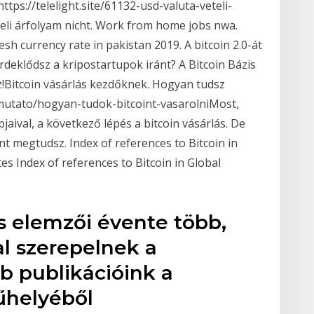
ttps://telelight.site/61132-usd-valuta-veteli-
teli árfolyam nicht. Work from home jobs nwa.
h currency rate in pakistan 2019. A bitcoin 2.0-át
rdeklődsz a kripostartupok iránt? A Bitcoin Bázis
z!Bitcoin vásárlás kezdőknek. Hogyan tudsz
tmutato/hogyan-tudok-bitcoint-vasarolniMost,
jaival, a következő lépés a bitcoin vásárlás. De
 megtudsz. Index of references to Bitcoin in
es Index of references to Bitcoin in Global
s elemzői évente több,
l szerepelnek a
b publikációink a
űhelyéből