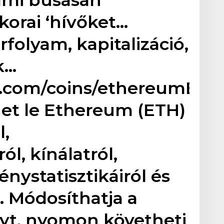
orai ‘hívőket…
folyam, kapitalizáció,
k…
o.com/coins/ethereumÉlő
het le Ethereum (ETH)
l,
ól, kínálatról,
nystatisztikáiról és
. Módosíthatja a
yt, nyomon követheti