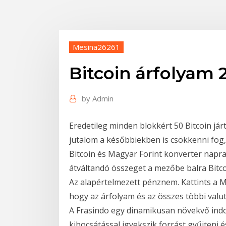
Mesina26261
Bitcoin árfolyam 
by
Admin
Eredetileg minden blokkért 50 Bitcoin járt,
jutalom a későbbiekben is csökkenni fog,
Bitcoin és Magyar Forint konverter naprak
átváltandó összeget a mezőbe balra Bitco
Az alapértelmezett pénznem. Kattints a M
hogy az árfolyam és az összes többi valu
A Frasindo egy dinamikusan növekvő indoné
kibocsátással igyekszik forrást gyűjteni 