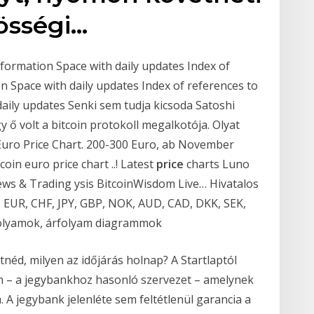
zösségi…
Information Space with daily updates Index of
on Space with daily updates Index of references to
daily updates Senki sem tudja kicsoda Satoshi
 ő volt a bitcoin protokoll megalkotója. Olyat
n Euro Price Chart. 200-300 Euro, ab November
in euro price chart ..! Latest
price
charts Luno
ws & Trading ysis BitcoinWisdom Live… Hivatalos
 EUR, CHF, JPY, GBP, NOK, AUD, CAD, DKK, SEK,
rfolyamok, árfolyam diagrammok
tnéd, milyen az időjárás holnap? A Startlaptól
n – a jegybankhoz hasonló szervezet – amelynek
a. A jegybank jelenléte sem feltétlenül garancia a