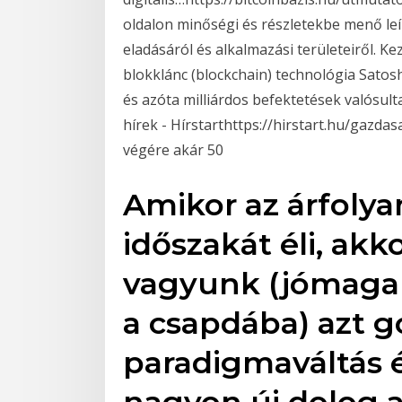
oldalon minőségi és részletekbe menő leírá
eladásáról és alkalmazási területeiről. K
blokklánc (blockchain) technológia Satos
és azóta milliárdos befektetések valósult
hírek - Hírstarthttps://hirstart.hu/gazda
végére akár 50
Amikor az árfoly
időszakát éli, ak
vagyunk (jómaga
a csapdába) azt g
paradigmaváltás é
nagyon új dolog 