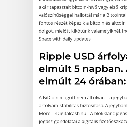
akár tapasztalt bitcoin-hívő vagy első kr
valószínűséggel hallottál már a Bitcointa
fontos részét képezik a bitcoin és altc
dolgot, mielőtt kikötünk valamelyiknél. In
Space with daily updates
Ripple USD árfol
elmúlt 5 napban. 
elmúlt 24 órában:
A BitCoin mögött nem áll olyan – a jegyb
árfolyam-stabilitás biztosítása. A jegyban
More →Digitalcash.hu - A blokklánc jogász
jogász gondolatai a digitális fizetőeszkö