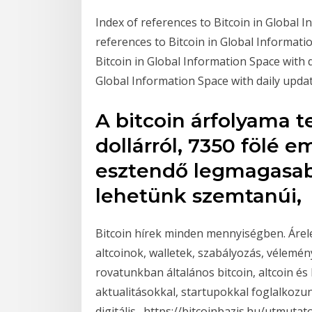
Index of references to Bitcoin in Global 
references to Bitcoin in Global Informati
Bitcoin in Global Information Space with d
Global Information Space with daily upda
A bitcoin árfolyama 
dollárról, 7350 fölé 
esztendő legmagasab
lehetünk szemtanúi,
Bitcoin hírek minden mennyiségben. Árele
altcoinok, walletek, szabályozás, vélemé
rovatunkban általános bitcoin, altcoin és
aktualitásokkal, startupokkal foglalkozu
digitális…https://bitcoinbazis.hu/utmuta