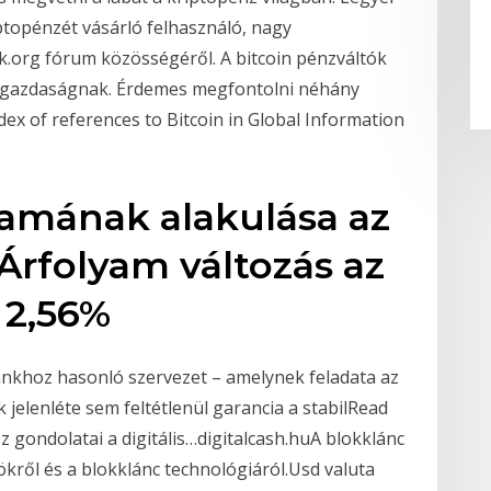
iptopénzét vásárló felhasználó, nagy
lk.org fórum közösségéről. A bitcoin pénzváltók
oin gazdaságnak. Érdemes megfontolni néhány
dex of references to Bitcoin in Global Information
yamának alakulása az
Árfolyam változás az
 2,56%
ankhoz hasonló szervezet – amelynek feladata az
k jelenléte sem feltétlenül garancia a stabilRead
 gondolatai a digitális…digitalcash.huA blokklánc
zökről és a blokklánc technológiáról.Usd valuta