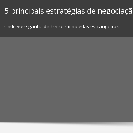
Skip
5 principais estratégias de negociaç
to
content
onde você ganha dinheiro em moedas estrangeiras