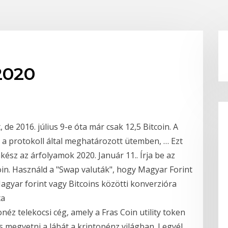
2020
 de 2016. július 9-e óta már csak 12,5 Bitcoin. A
 a protokoll által meghatározott ütemben, … Ezt
ész az árfolyamok 2020. Január 11.. Írja be az
in. Használd a "Swap valuták", hogy Magyar Forint
agyar forint vagy Bitcoins közötti konverzióra
ta
z telekocsi cég, amely a Fras Coin utility token
és megvetni a lábát a kriptopénz világban. Legyél