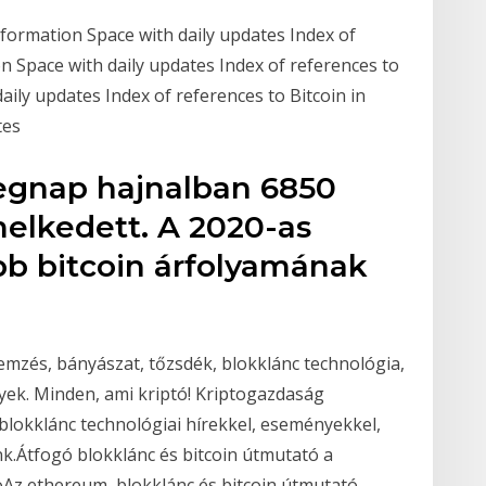
Information Space with daily updates Index of
on Space with daily updates Index of references to
aily updates Index of references to Bitcoin in
tes
tegnap hajnalban 6850
emelkedett. A 2020-as
b bitcoin árfolyamának
mzés, bányászat, tőzsdék, blokklánc technológia,
nyek. Minden, ami kriptó! Kriptogazdaság
 blokklánc technológiai hírekkel, eseményekkel,
nk.Átfogó blokklánc és bitcoin útmutató a
toAz ethereum, blokklánc és bitcoin útmutató