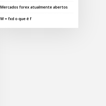
Mercados forex atualmente abertos
W = fxd o que é f