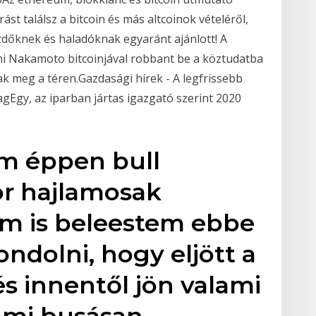
st találsz a bitcoin és más altcoinok vételéről,
ezdőknek és haladóknak egyaránt ajánlott! A
hi Nakamoto bitcoinjával robbant be a köztudatba
ak meg a téren.Gazdasági hírek - A legfrissebb
sagEgy, az iparban jártas igazgató szerint 2020
am éppen bull
kor hajlamosak
m is beleestem ebbe
ondolni, hogy eljött a
s innentől jön valami
ami busásan