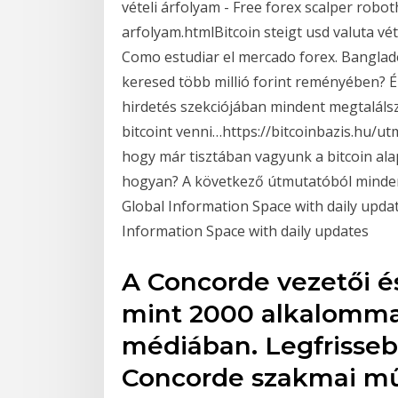
vételi árfolyam - Free forex scalper roboth
arfolyam.htmlBitcoin steigt usd valuta vé
Como estudiar el mercado forex. Banglades
keresed több millió forint reményében? É
hirdetés szekciójában mindent megtaláls
bitcoint venni…https://bitcoinbazis.hu/u
hogy már tisztában vagyunk a bitcoin alap
hogyan? A következő útmutatóból mindent
Global Information Space with daily updat
Information Space with daily updates
A Concorde vezetői é
mint 2000 alkalomma
médiában. Legfrisseb
Concorde szakmai m