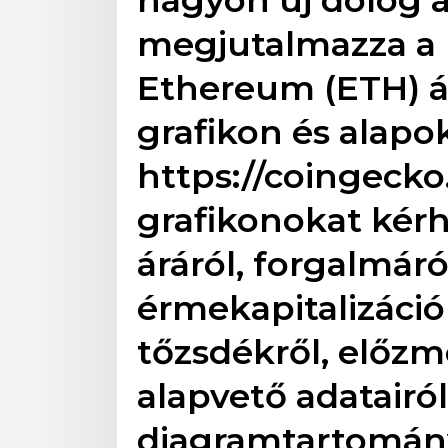
megjutalmazza a k
Ethereum (ETH) ár
grafikon és alapo
https://coingeck
grafikonokat kér
áráról, forgalmáró
érmekapitalizációr
tőzsdékről, előzmé
alapvető adatairól
diagramtartomán