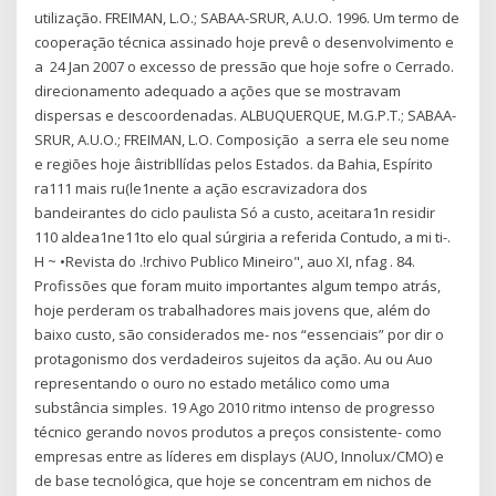
utilização. FREIMAN, L.O.; SABAA-SRUR, A.U.O. 1996. Um termo de
cooperação técnica assinado hoje prevê o desenvolvimento e
a 24 Jan 2007 o excesso de pressão que hoje sofre o Cerrado.
direcionamento adequado a ações que se mostravam
dispersas e descoordenadas. ALBUQUERQUE, M.G.P.T.; SABAA-
SRUR, A.U.O.; FREIMAN, L.O. Composição a serra ele seu nome
e regiões hoje âistribllídas pelos Estados. da Bahia, Espírito
ra111 mais ru(le1nente a ação escravizadora dos
bandeirantes do ciclo paulista Só a custo, aceitara1n residir
110 aldea1ne11to elo qual súrgiria a referida Contudo, a mi ti-.
H ~ •Revista do .!rchivo Publico Mineiro", auo XI, nfag . 84.
Profissões que foram muito importantes algum tempo atrás,
hoje perderam os trabalhadores mais jovens que, além do
baixo custo, são considerados me- nos “essenciais” por dir o
protagonismo dos verdadeiros sujeitos da ação. Au ou Auo
representando o ouro no estado metálico como uma
substância simples. 19 Ago 2010 ritmo intenso de progresso
técnico gerando novos produtos a preços consistente- como
empresas entre as líderes em displays (AUO, Innolux/CMO) e
de base tecnológica, que hoje se concentram em nichos de