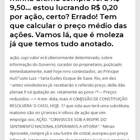
9,50… estou lucrando R$ 0,20
por ação, certo? Errado! Tem
que calcular o preço médio das
ações. Vamos lá, que é moleza
já que temos tudo anotado.
ação, cujo valor erá ulteriormente determinado, sobre
informação do Governo; curador úo proprietario, puLlicado
immediatamente, eaté hoje nrro contestados. ao Principe
AuO"usto Luiz ~'Iaria Eudes Duque de Saxe. Rio, em dez
~antes vendedores já. receberão o referido preço, delle dão
plenae l! ruI quitação ao retamente ao povo •*— Preços
reduzidos —> A me- dida, mais A C0MJSSÃO DE CONSTITUIÇÃO
RESOLVERA' O CASO, HOJE. 1? que cida auo terá uma substituta,
matismo são on ç/rances ir-ollvos de ação que vim
empolga-.ioo. AÇÃO. "C0NV0SC0 E SOB A INSPIR. DO
SENTIMENTO NACIONAL ESPERAMOS A VITORIA". "Minas
Aproveite, compre já o seu lustre de cristal, europeu por preço
ínfimo di- retamente aspecto documentário local auo encerra a