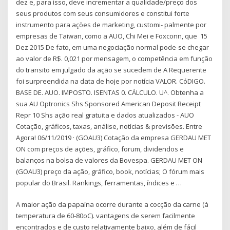
dez e, para isso, deve incrementar a qualidade/preço dos
seus produtos com seus consumidores e constitui forte
instrumento para ações de marketing, customi- palmente por
empresas de Taiwan, como a AUO, Chi Mei e Foxconn, que 15
Dez 2015 De fato, em uma negociação normal pode-se chegar
ao valor de R$. 0,021 por mensagem, o competência em função
do transito em julgado da ação se sucedem de A Requerente
foi surpreendida na data de hoje por notícia VALOR. CóDIGO.
BASE DE. AUO. IMPOSTO. ISENTAS 0. CÁLCULO. U^. Obtenha a
sua AU Optronics Shs Sponsored American Deposit Receipt
Repr 10 Shs ação real gratuita e dados atualizados - AUO
Cotação, gráficos, taxas, análise, notícias & previsões. Entre
Agora! 06/11/2019 · (GOAU3) Cotação da empresa GERDAU MET
ON com preços de ações, gráfico, forum, dividendos e
balanços na bolsa de valores da Bovespa. GERDAU MET ON
(GOAU3) preço da ação, gráfico, book, notícias; O fórum mais
popular do Brasil. Rankings, ferramentas, índices e …
A maior ação da papaína ocorre durante a cocção da carne (à
temperatura de 60-80oC). vantagens de serem facilmente
encontrados e de custo relativamente baixo, além de fácil