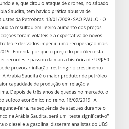
undo ele, que citou o ataque de drones, no sábado
ábia Saudita, tem havido prática abusiva de
justes da Petrobras. 13/01/2009 · SÃO PAULO - O
Saudita resultou em ligeiro aumento dos preços
ciações foram voláteis e a expectativa de novos
tróleo e derivados impediu uma recuperação mais
2019 · Entenda por que o preço do petróleo está
ter recordes e passou da marca histórica de US$ 50
 pode provocar inflação, restringir o crescimento
· A Arábia Saudita é o maior produtor de petróleo
ior capacidade de produção em relação a
rima. Depois de três anos de quedas no mercado, o
do sufoco econômico no reino. 16/09/2019 · A
segunda-feira, na sequência de ataques durante o
co na Arábia Saudita, será um "teste significativo"
ra o diesel e a gasolina, disseram analistas do UBS