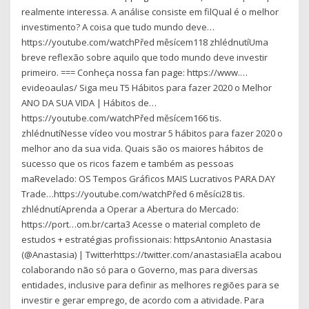
realmente interessa. A análise consiste em filQual é o melhor
investimento? A coisa que tudo mundo deve…
https://youtube.com/watchPřed měsícem118 zhlédnutíUma
breve reflexão sobre aquilo que todo mundo deve investir
primeiro. === Conheça nossa fan page: https://www.…
evideoaulas/ Siga meu T5 Hábitos para fazer 2020 o Melhor
ANO DA SUA VIDA | Hábitos de…
https://youtube.com/watchPřed měsícem166 tis.
zhlédnutíNesse vídeo vou mostrar 5 hábitos para fazer 2020 o
melhor ano da sua vida. Quais são os maiores hábitos de
sucesso que os ricos fazem e também as pessoas
maRevelado: OS Tempos Gráficos MAIS Lucrativos PARA DAY
Trade…https://youtube.com/watchPřed 6 měsíci28 tis.
zhlédnutíAprenda a Operar a Abertura do Mercado:
https://port…om.br/carta3 Acesse o material completo de
estudos + estratégias profissionais: httpsAntonio Anastasia
(@Anastasia) | Twitterhttps://twitter.com/anastasiaEla acabou
colaborando não só para o Governo, mas para diversas
entidades, inclusive para definir as melhores regiões para se
investir e gerar emprego, de acordo com a atividade. Para