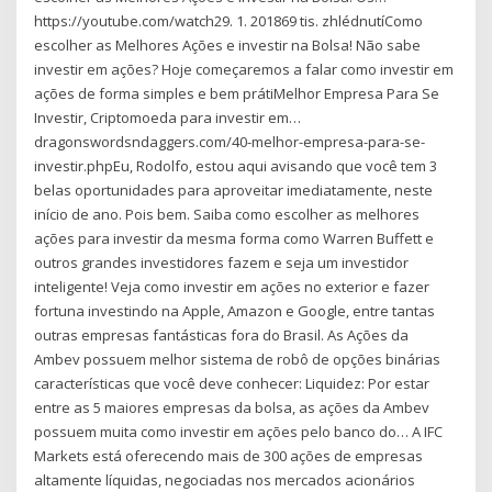
https://youtube.com/watch29. 1. 201869 tis. zhlédnutíComo
escolher as Melhores Ações e investir na Bolsa! Não sabe
investir em ações? Hoje começaremos a falar como investir em
ações de forma simples e bem prátiMelhor Empresa Para Se
Investir, Criptomoeda para investir em…
dragonswordsndaggers.com/40-melhor-empresa-para-se-
investir.phpEu, Rodolfo, estou aqui avisando que você tem 3
belas oportunidades para aproveitar imediatamente, neste
início de ano. Pois bem. Saiba como escolher as melhores
ações para investir da mesma forma como Warren Buffett e
outros grandes investidores fazem e seja um investidor
inteligente! Veja como investir em ações no exterior e fazer
fortuna investindo na Apple, Amazon e Google, entre tantas
outras empresas fantásticas fora do Brasil. As Ações da
Ambev possuem melhor sistema de robô de opções binárias
características que você deve conhecer: Liquidez: Por estar
entre as 5 maiores empresas da bolsa, as ações da Ambev
possuem muita como investir em ações pelo banco do… A IFC
Markets está oferecendo mais de 300 ações de empresas
altamente líquidas, negociadas nos mercados acionários