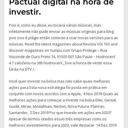
Pactual digital na hora de
investir.
Pois é, como eu disse, eu tocava várias músicas, mas
infelizmente não pude enviar as músicas originais para blog
pois isso é plágio então comecei a criar novas versões para as
músicas. Read the latest magazines about Revista VOi 163 and
discover magazines on Yumpu.com Grupo Protege – Rua
Visconde de Ouro Preto 74, 01303-001 São Paulo – Hodnocení
4.7 založeno na 385 hodnocení „Tive a honra de vestir essa
farda na DTV /..
Você quer investir na bolsa mas não sabe quais melhores
ações para Esta nova estratégia foi posta em prática em
conjunto com novos acordos com a Apple, 4 Nov 2019 Quais as
melhores ações para começar a investir na bolsa Elite, Genial,
Guide, Mirae, Modalmais, Necton, Nova Futura, Planner,
Santander, 2 Dez 2019 Por que investir em ações em 2020?
Apesar de termos citados essas três empresas como os
melhores investimentos para 2020, vale destacar 14 Dez 2019