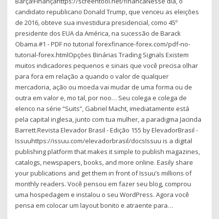
Barça!Finançahttps://screentool.net/financaNesse dia, o
candidato republicano Donald Trump, que venceu as eleições
de 2016, obteve sua investidura presidencial, como 45º
presidente dos EUA da América, na sucessão de Barack
Obama.#1 - PDF no tutorial forexfinance-forex.com/pdf-no-
tutorial-forex.htmlOpções Binárias Trading Signals Existem
muitos indicadores pequenos e sinais que você precisa olhar
para fora em relação a quando o valor de qualquer
mercadoria, ação ou moeda vai mudar de uma forma ou de
outra em valor e, mo tal, por noo… Seu colega e colega de
elenco na série “Suits”, Gabriel Macht, imediatamente está
pela capital inglesa, junto com tua mulher, a paradigma Jacinda
Barrett.Revista Elevador Brasil - Edição 155 by ElevadorBrasil -
Issuuhttps://issuu.com/elevadorbrasil/docsIssuu is a digital
publishing platform that makes it simple to publish magazines,
catalogs, newspapers, books, and more online. Easily share
your publications and get them in front of Issuu’s millions of
monthly readers. Você pensou em fazer seu blog, comprou
uma hospedagem e instalou o seu WordPress. Agora você
pensa em colocar um layout bonito e atraente para…