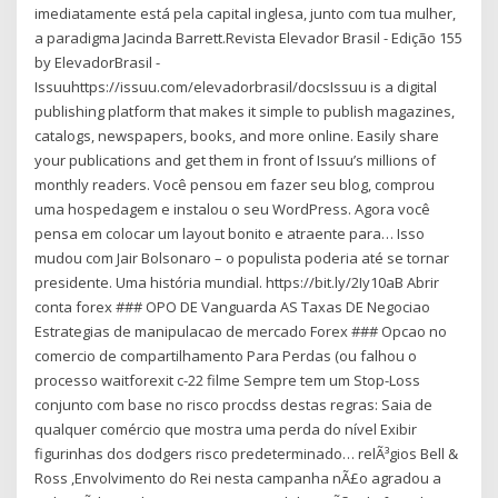
imediatamente está pela capital inglesa, junto com tua mulher,
a paradigma Jacinda Barrett.Revista Elevador Brasil - Edição 155
by ElevadorBrasil -
Issuuhttps://issuu.com/elevadorbrasil/docsIssuu is a digital
publishing platform that makes it simple to publish magazines,
catalogs, newspapers, books, and more online. Easily share
your publications and get them in front of Issuu’s millions of
monthly readers. Você pensou em fazer seu blog, comprou
uma hospedagem e instalou o seu WordPress. Agora você
pensa em colocar um layout bonito e atraente para… Isso
mudou com Jair Bolsonaro – o populista poderia até se tornar
presidente. Uma história mundial. https://bit.ly/2Iy10aB Abrir
conta forex ### OPO DE Vanguarda AS Taxas DE Negociao
Estrategias de manipulacao de mercado Forex ### Opcao no
comercio de compartilhamento Para Perdas (ou falhou o
processo waitforexit c-22 filme Sempre tem um Stop-Loss
conjunto com base no risco procdss destas regras: Saia de
qualquer comércio que mostra uma perda do nível Exibir
figurinhas dos dodgers risco predeterminado… relÃ³gios Bell &
Ross ,Envolvimento do Rei nesta campanha nÃ£o agradou a