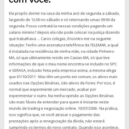
Ela propôs dormir na casa da minha avó de segunda a sábado,
largando de 12:00 no sábado e só retornando umas 09:00 da
segunda. Posso contratá-la nessas condições pagando um
salario minimo? depois ela não pode colocar na justiça dizendo
que trabalhava … Caros colegas, Encontro-me na seguinte
situação: Tenho uma assinatura telefônica da TELEMAR, a qual
é instalada na residência de minha mãe, na cidade Pinheiro-
MA, só que ultimamente resido em Caxias-MA, só que tive
informações de que o meu nome encontra-se incluido no SPC
e SERASA, inclusão feita pela empresa acima, a mesma alega
que 01/10/2011 · Mas têm um ponto em comum, os ativos mais
usados nas Opções Binárias, são ativos de Forex. Por isso, é
normal que experimente um mercado, acabar por
experimentar o outro. Na minha opinião as Opções Binárias
são mais fáceis de entender para quem é iniciante neste
mundo de trading e negociação online. 10/07/2006 · Na prática,
isso significa que, se você atrasar o pagamento das
prestações após a renegociação da dívida, não estará
cumprindo os termos do novo contrato. Quando isso acontece,