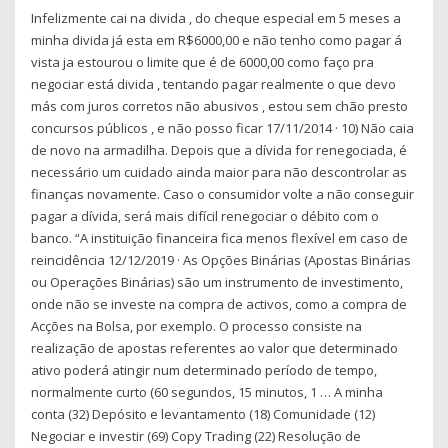
Infelizmente cai na divida , do cheque especial em 5 meses a
minha divida já esta em R$6000,00 e não tenho como pagar á
vista ja estourou o limite que é de 6000,00 como faço pra
negociar está divida , tentando pagar realmente o que devo
más com juros corretos não abusivos , estou sem chão presto
concursos públicos , e não posso ficar 17/11/2014 · 10) Não caia
de novo na armadilha. Depois que a dívida for renegociada, é
necessário um cuidado ainda maior para não descontrolar as
finanças novamente. Caso o consumidor volte a não conseguir
pagar a dívida, será mais difícil renegociar o débito com o
banco. “A instituição financeira fica menos flexível em caso de
reincidência 12/12/2019 · As Opções Binárias (Apostas Binárias
ou Operações Binárias) são um instrumento de investimento,
onde não se investe na compra de activos, como a compra de
Acções na Bolsa, por exemplo. O processo consiste na
realização de apostas referentes ao valor que determinado
ativo poderá atingir num determinado período de tempo,
normalmente curto (60 segundos, 15 minutos, 1 … A minha
conta (32) Depósito e levantamento (18) Comunidade (12)
Negociar e investir (69) Copy Trading (22) Resolução de