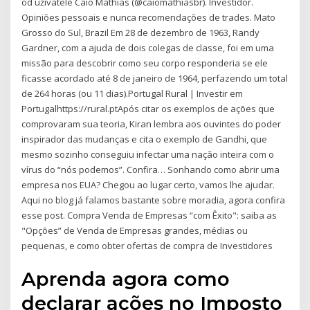
od uživatele Caio Mathias (@caiomathiasbr). Investidor.
Opiniões pessoais e nunca recomendações de trades. Mato
Grosso do Sul, Brazil Em 28 de dezembro de 1963, Randy
Gardner, com a ajuda de dois colegas de classe, foi em uma
missão para descobrir como seu corpo responderia se ele
ficasse acordado até 8 de janeiro de 1964, perfazendo um total
de 264 horas (ou 11 dias).Portugal Rural | Investir em
Portugalhttps://rural.ptApós citar os exemplos de ações que
comprovaram sua teoria, Kiran lembra aos ouvintes do poder
inspirador das mudanças e cita o exemplo de Gandhi, que
mesmo sozinho conseguiu infectar uma nação inteira com o
vírus do “nós podemos”. Confira… Sonhando como abrir uma
empresa nos EUA? Chegou ao lugar certo, vamos lhe ajudar.
Aqui no blog já falamos bastante sobre moradia, agora confira
esse post. Compra Venda de Empresas “com Êxito": saiba as
"Opções” de Venda de Empresas grandes, médias ou
pequenas, e como obter ofertas de compra de Investidores
Aprenda agora como
declarar ações no Imposto