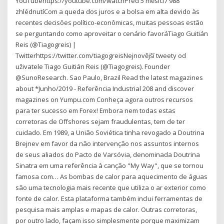
YouTubehttps://youtube.com/watchPřed 5 měsíci7 988
zhlédnutíCom a queda dos juros e a bolsa em alta devido às
recentes decisões político-econômicas, muitas pessoas estão
se perguntando como aproveitar o cenário favoráTiago Guitián
Reis (@Tiagogreis) |
Twitterhttps://twitter.com/tiagogreisNejnovější tweety od
uživatele Tiago Guitián Reis (@Tiagogreis). Founder
@SunoResearch. Sao Paulo, Brazil Read the latest magazines
about *Junho/2019 - Referência Industrial 208 and discover
magazines on Yumpu.com Conheça agora outros recursos
para ter sucesso em Forex! Embora nem todas estas
corretoras de Offshores sejam fraudulentas, tem de ter
cuidado. Em 1989, a União Soviética tinha revogado a Doutrina
Brejnev em favor da não intervenção nos assuntos internos
de seus aliados do Pacto de Varsóvia, denominada Doutrina
Sinatra em uma referência à canção "My Way", que se tornou
famosa com… As bombas de calor para aquecimento de águas
são uma tecnologia mais recente que utiliza o ar exterior como
fonte de calor. Esta plataforma também inclui ferramentas de
pesquisa mais amplas e mapas de calor. Outras corretoras,
por outro lado, façam isso simplesmente porque maximizam