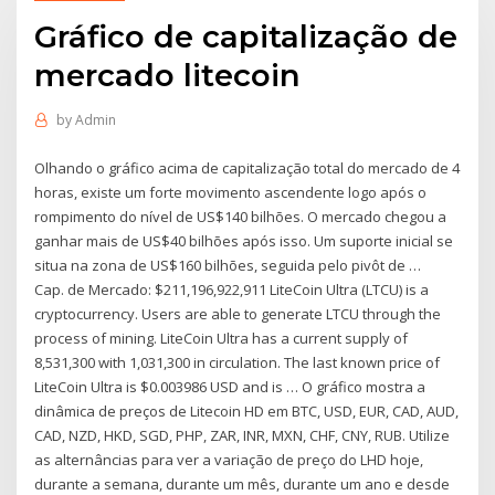
Gráfico de capitalização de
mercado litecoin
by
Admin
Olhando o gráfico acima de capitalização total do mercado de 4
horas, existe um forte movimento ascendente logo após o
rompimento do nível de US$140 bilhões. O mercado chegou a
ganhar mais de US$40 bilhões após isso. Um suporte inicial se
situa na zona de US$160 bilhões, seguida pelo pivôt de …
Cap. de Mercado: $211,196,922,911 LiteCoin Ultra (LTCU) is a
cryptocurrency. Users are able to generate LTCU through the
process of mining. LiteCoin Ultra has a current supply of
8,531,300 with 1,031,300 in circulation. The last known price of
LiteCoin Ultra is $0.003986 USD and is … O gráfico mostra a
dinâmica de preços de Litecoin HD em BTC, USD, EUR, CAD, AUD,
CAD, NZD, HKD, SGD, PHP, ZAR, INR, MXN, CHF, CNY, RUB. Utilize
as alternâncias para ver a variação de preço do LHD hoje,
durante a semana, durante um mês, durante um ano e desde