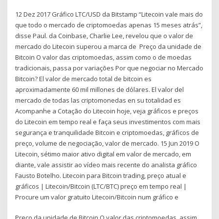
12 Dez 2017 Gráfico LTC/USD da Bitstamp “Litecoin vale mais do
que todo o mercado de criptomoedas apenas 15 meses atrás”,
disse Paul. da Coinbase, Charlie Lee, revelou que o valor de
mercado do Litecoin superou a marca de Preço da unidade de
Bitcoin O valor das criptomoedas, assim como o de moedas
tradicionais, passa por variações Por que negociar no Mercado
Bitcoin? El valor de mercado total de bitcoin es
aproximadamente 60 mil millones de dólares. El valor del
mercado de todas las criptomonedas en su totalidad es
Acompanhe a Cotação do Litecoin hoje, veja gráficos e preços
do Litecoin em tempo real e faça seus investimentos com mais
segurança e tranquilidade Bitcoin e criptomoedas, gráficos de
preço, volume de negociação, valor de mercado. 15 Jun 2019 O
Litecoin, sétimo maior ativo digital em valor de mercado, em
diante, vale assistir ao vídeo mais recente do analista gráfico
Fausto Botelho. Litecoin para Bitcoin trading, preço atual e
gráficos | Litecoin/Bitcoin (LTC/BTC) preço em tempo real |
Procure um valor gratuito Litecoin/Bitcoin num gráfico e
Preço da unidade de Bitcoin O valor das criptomoedas, assim