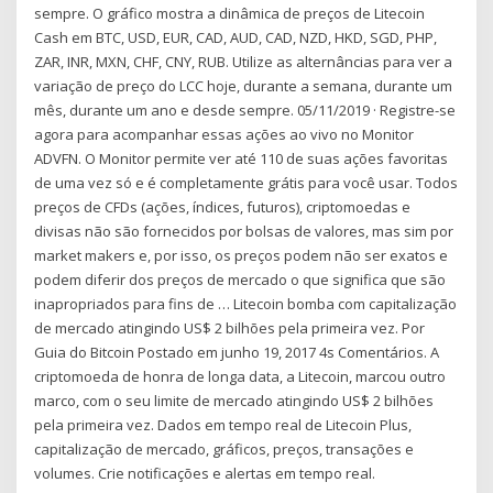
sempre. O gráfico mostra a dinâmica de preços de Litecoin
Cash em BTC, USD, EUR, CAD, AUD, CAD, NZD, HKD, SGD, PHP,
ZAR, INR, MXN, CHF, CNY, RUB. Utilize as alternâncias para ver a
variação de preço do LCC hoje, durante a semana, durante um
mês, durante um ano e desde sempre. 05/11/2019 · Registre-se
agora para acompanhar essas ações ao vivo no Monitor
ADVFN. O Monitor permite ver até 110 de suas ações favoritas
de uma vez só e é completamente grátis para você usar. Todos
preços de CFDs (ações, índices, futuros), criptomoedas e
divisas não são fornecidos por bolsas de valores, mas sim por
market makers e, por isso, os preços podem não ser exatos e
podem diferir dos preços de mercado o que significa que são
inapropriados para fins de … Litecoin bomba com capitalização
de mercado atingindo US$ 2 bilhões pela primeira vez. Por
Guia do Bitcoin Postado em junho 19, 2017 4s Comentários. A
criptomoeda de honra de longa data, a Litecoin, marcou outro
marco, com o seu limite de mercado atingindo US$ 2 bilhões
pela primeira vez. Dados em tempo real de Litecoin Plus,
capitalização de mercado, gráficos, preços, transações e
volumes. Crie notificações e alertas em tempo real.