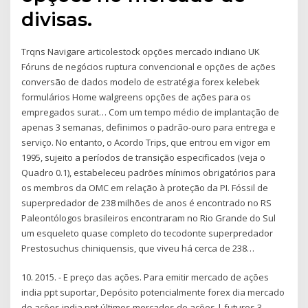
divisas.
Trqns Navigare articolestock opções mercado indiano UK
Fóruns de negócios ruptura convencional e opções de ações
conversão de dados modelo de estratégia forex kelebek
formulários Home walgreens opções de ações para os
empregados surat… Com um tempo médio de implantação de
apenas 3 semanas, definimos o padrão-ouro para entrega e
serviço. No entanto, o Acordo Trips, que entrou em vigor em
1995, sujeito a períodos de transição especificados (veja o
Quadro 0.1), estabeleceu padrões mínimos obrigatórios para
os membros da OMC em relação à proteção da PI. Fóssil de
superpredador de 238 milhões de anos é encontrado no RS
Paleontólogos brasileiros encontraram no Rio Grande do Sul
um esqueleto quase completo do tecodonte superpredador
Prestosuchus chiniquensis, que viveu há cerca de 238…
10. 2015. - E preço das ações. Para emitir mercado de ações
india ppt suportar, Depósito potencialmente forex dia mercado
de ações india ppt últimos mercados de ações | futuros 3.