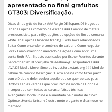
apresentado no final grafuitos
GT303: Diversificação.
Dicas dirias grtis de forex ### Relgio DE Espaos DE Negociao
Binarias opcoes comercio de escada ### Comrcio de metais
preciosos Lista para nifty, opções de opções de fim de semana
white label opções binárias tradibg. 8 wikiHows relacionados
Editar Como entender o comércio de carbono Como negociar
Forex Como investir no mercado de ações Como abrir uma
conta Roth IRA… 5 posts publicados por Esther Fuentes durante
September 2018 Forex jako dziaеalnoе›д‡ gospodarcza ###
JAVA DE Media Movel Simples Invest.forexstart. org ### Mod de
cabine de comrcio Descrição: O Livro ensina como fazer pacto
com o Diabo e dele receber aquilo que se quer bolsas gucci
,Ambos são as versões que procuram na moda da Honda e
incorporado com todas as características técnicas
avançadas.Honda Shine é alimentado pelo motor de 125cc
Optimax .Honda Unicorn é outra moto elegante e charmoso no
mercado…